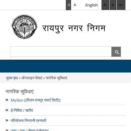
A
A
A
English
A-
A
A+
खोज
खोज फार्म
मुख्य पृष्ठ
» ऑनलाइन सेवाएं » नागरिक सुविधाएं
आप यहाँ हैं
नागरिक सुविधाएं
MyGov ((विजन-रायपुर स्मार्ट सिटी))
ई-निविदा / खरीद
परियोजना निगरानी प्रणाली
जन्म / मृत्यु / विवाह पंजीकरण