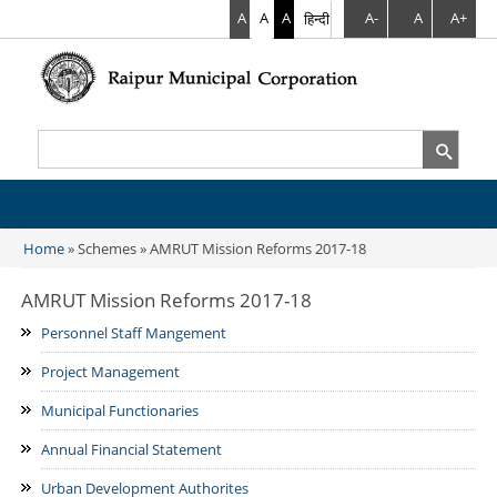
A
A
A
हिन्दी
A-
A
A+
Search
Search form
Home
» Schemes » AMRUT Mission Reforms 2017-18
You are here
AMRUT Mission Reforms 2017-18
Personnel Staff Mangement
Project Management
Municipal Functionaries
Annual Financial Statement
Urban Development Authorites