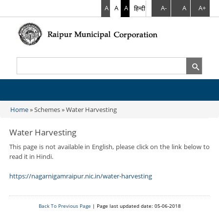
A
A
A
हिन्दी
A-
A
A+
Search
Search form
Home
» Schemes » Water Harvesting
You are here
Water Harvesting
This page is not available in English, please click on the link below to
read it in Hindi.
https://nagarnigamraipur.nic.in/water-harvesting
Back To Previous Page
| Page last updated date: 05-06-2018