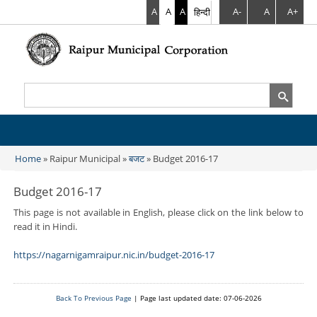
A
A
A
हिन्दी
A-
A
A+
Search
Search form
Home
» Raipur Municipal »
बजट
» Budget 2016-17
You are here
Budget 2016-17
This page is not available in English, please click on the link below to
read it in Hindi.
https://nagarnigamraipur.nic.in/budget-2016-17
Back To Previous Page
| Page last updated date: 07-06-2026