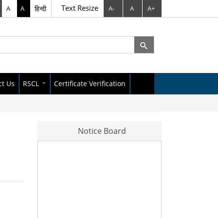
Text Resize
A
A
हिन्दी
A-
A
A+
rch
arch form
ct Us
RSCL
Certificate Verification
City Data Policy
Raipur Dataset
Notice Board
s Letter
News Letter