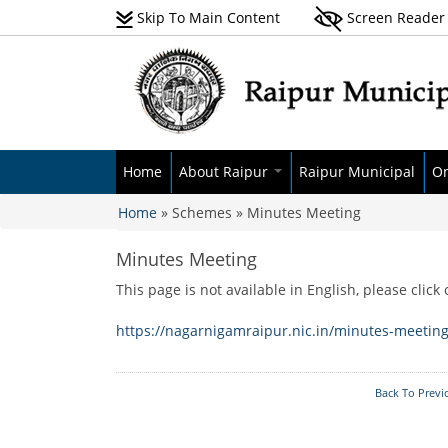
Skip To Main Content
Screen Reader
Home
About Raipur
Raipur Municipal
On
Home
» Schemes » Minutes Meeting
About Raipur Municipal
Budget
Se
You are here
Corporation
Advisory Committee
Pa
Minutes Meeting
History
Audit Report
Ne
This page is not available in English, please click 
Demographics
Elected Body
Pr
Geography & Climate
https://nagarnigamraipur.nic.in/minutes-meetin
Administrative Body
E-
Pr
Zone Wise Ward List
At
Back To Previ
GIS Data
RT
Awards