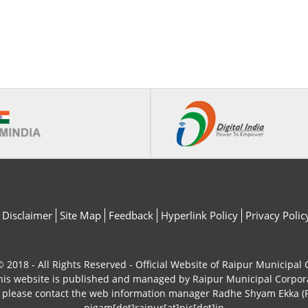
Disclaimer
Site Map
Feedback
Hyperlink Policy
Privacy Polic
 2018 - All Rights Reserved - Official Website of Raipur Municipal
his website is published and managed by Raipur Municipal Corpor
, please contact the web information manager Radhe Shyam Ekka (P
nigam[dot]raipur[at]nic[dot]in