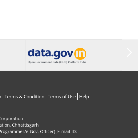
y
Terms & Condition
Terms of Use
Help
 Corporation
ation, Chhattisgarh
rogrammer/e-Gov. Officer) ,E-mail ID: