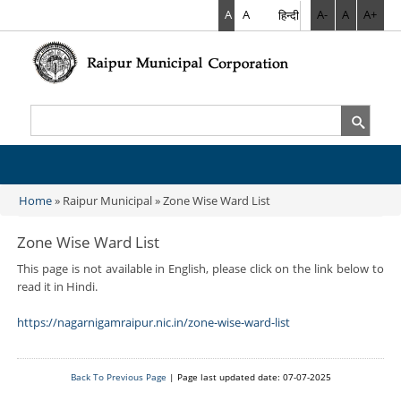
A
A
A
हिन्दी
A-
A
A+
Search
Search form
Home
» Raipur Municipal » Zone Wise Ward List
You are here
Zone Wise Ward List
This page is not available in English, please click on the link below to
read it in Hindi.
https://nagarnigamraipur.nic.in/zone-wise-ward-list
Back To Previous Page
| Page last updated date: 07-07-2025