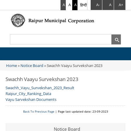
A
A
A
हिन्दी
A-
A
A+
Search
Search form
Home
»
Notice Board
» Swachh Vaayu Survekshan 2023
You are here
Swachh Vaayu Survekshan 2023
Swachh_Vayu_Survekshan_2023_Result
Raipur_City_Ranking_Data
Vayu Sarvekshan Documents
Back To Previous Page
| Page last updated date: 23-09-2023
Notice Board